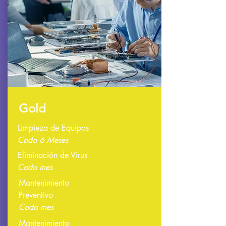
Gold
Limpieza de Equipos
Cada 6 Meses
Eliminación de Virus
Cada mes
Mantenimiento
Preventivo
Cada mes
Mantenimiento